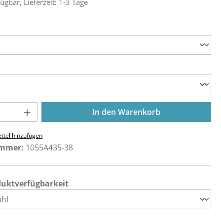
ügbar, Lieferzeit: 1-3 Tage
ählen
ählen
Anzahl: Gib den gewünschten Wert ein o
In den Warenkorb
ttel hinzufügen
ummer:
1055A435-38
duktverfügbarkeit