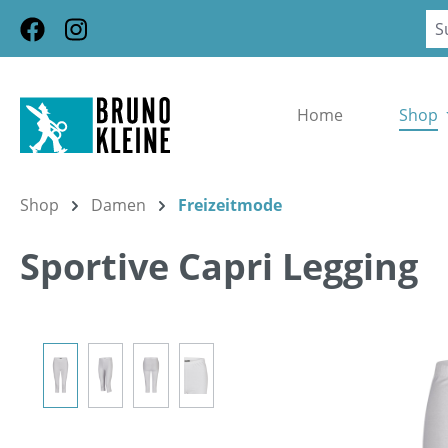
m Hauptinhalt springen
Zur Suche springen
Zur Hauptnavigation springen
Home
Shop
Shop
Damen
Freizeitmode
Sportive Capri Legging
Bildergalerie überspringen