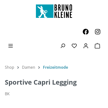
Zum Hauptinhalt springen
Ware
Du hast 0 Produk
Shop
Damen
Freizeitmode
Sportive Capri Legging
BK