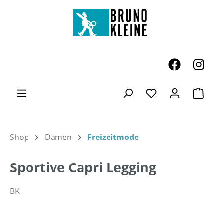
Zum Hauptinhalt springen
Ware
Du hast 0 Produk
Shop
Damen
Freizeitmode
Sportive Capri Legging
BK