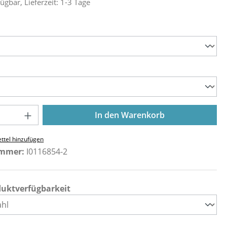
ügbar, Lieferzeit: 1-3 Tage
ählen
ählen
Anzahl: Gib den gewünschten Wert ein o
In den Warenkorb
ttel hinzufügen
ummer:
I0116854-2
duktverfügbarkeit