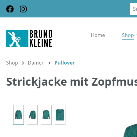
m Hauptinhalt springen
Zur Suche springen
Zur Hauptnavigation springen
Home
Shop
Shop
Damen
Pullover
Strickjacke mit Zopfmu
Bildergalerie überspringen