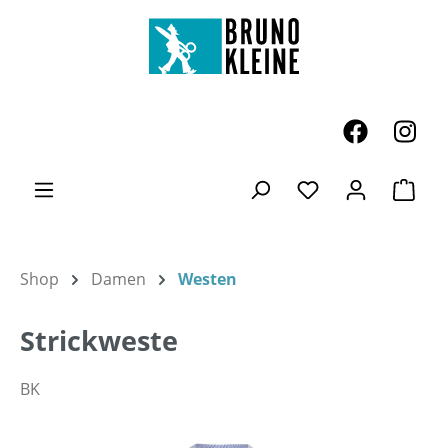
Zum Hauptinhalt springen
Ware
Du hast 0 Produk
Shop
Damen
Westen
Strickweste
BK