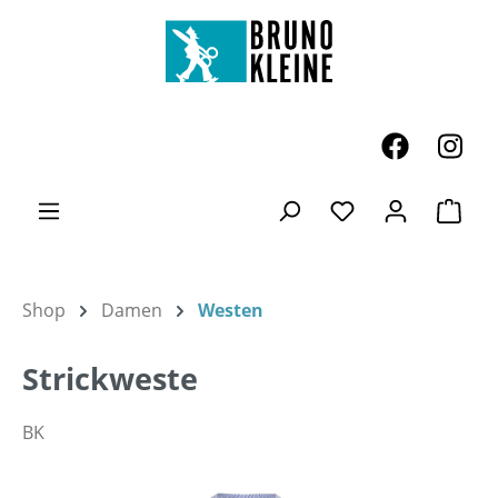
Zum Hauptinhalt springen
Ware
Du hast 0 Produk
Shop
Damen
Westen
Strickweste
BK