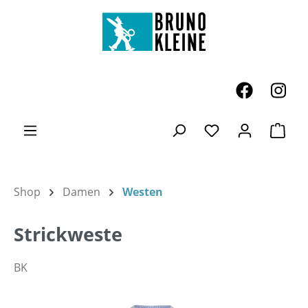
Zum Hauptinhalt springen
Ware
Du hast 0 Produk
Shop
Damen
Westen
Strickweste
BK