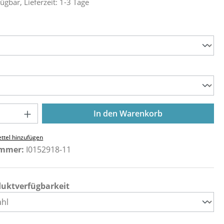
ügbar, Lieferzeit: 1-3 Tage
ählen
ählen
Anzahl: Gib den gewünschten Wert ein o
In den Warenkorb
ttel hinzufügen
ummer:
I0152918-11
duktverfügbarkeit