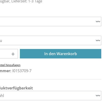
ügbar, Lieferzeit: 1-3 Tage
ählen
ählen
Anzahl: Gib den gewünschten Wert ein o
In den Warenkorb
ttel hinzufügen
ummer:
I0153709-7
duktverfügbarkeit