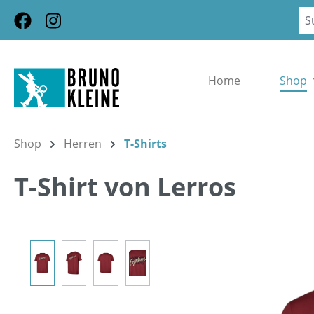
m Hauptinhalt springen
Zur Suche springen
Zur Hauptnavigation springen
Home
Shop
Shop
Herren
T-Shirts
T-Shirt von Lerros
Bildergalerie überspringen