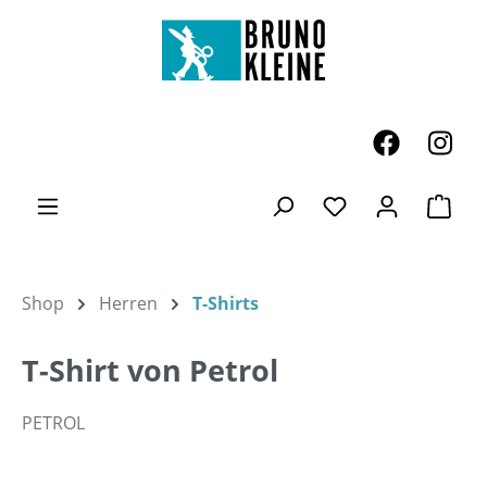
Zum Hauptinhalt springen
Ware
Du hast 0 Produk
Shop
Herren
T-Shirts
T-Shirt von Petrol
PETROL