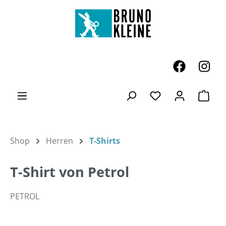
Zum Hauptinhalt springen
Ware
Du hast 0 Produk
Shop
Herren
T-Shirts
T-Shirt von Petrol
PETROL