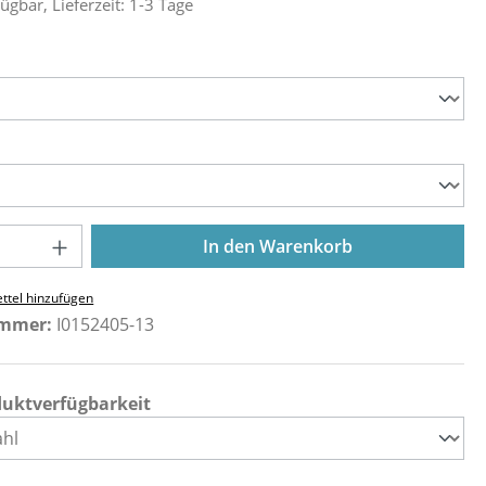
ügbar, Lieferzeit: 1-3 Tage
ählen
ählen
Anzahl: Gib den gewünschten Wert ein o
In den Warenkorb
ttel hinzufügen
ummer:
I0152405-13
duktverfügbarkeit