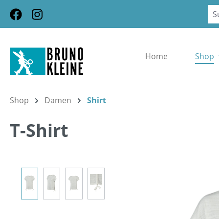
m Hauptinhalt springen
Zur Suche springen
Zur Hauptnavigation springen
Home
Shop
Shop
Damen
Shirt
T-Shirt
Bildergalerie überspringen