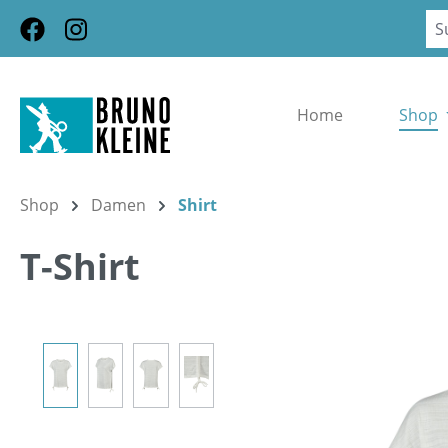
m Hauptinhalt springen
Zur Suche springen
Zur Hauptnavigation springen
Home
Shop
Shop
Damen
Shirt
T-Shirt
Bildergalerie überspringen