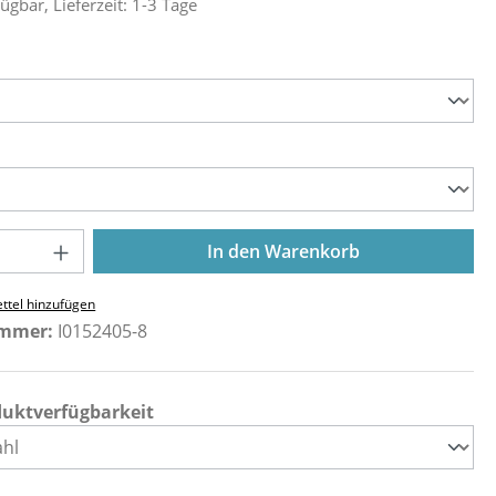
ügbar, Lieferzeit: 1-3 Tage
ählen
ählen
Anzahl: Gib den gewünschten Wert ein o
In den Warenkorb
ttel hinzufügen
ummer:
I0152405-8
duktverfügbarkeit