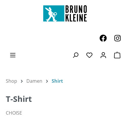
Zum Hauptinhalt springen
Ware
Du hast 0 Produk
Shop
Damen
Shirt
T-Shirt
CHOISE