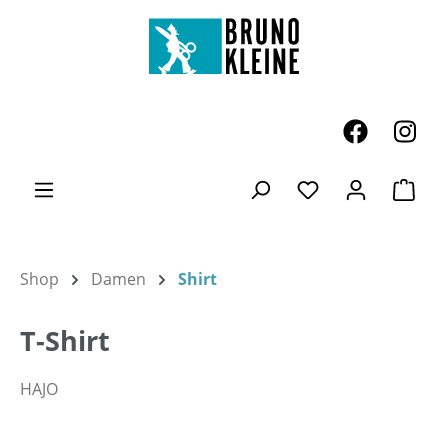
Zum Hauptinhalt springen
Ware
Du hast 0 Produk
Shop
Damen
Shirt
T-Shirt
HAJO