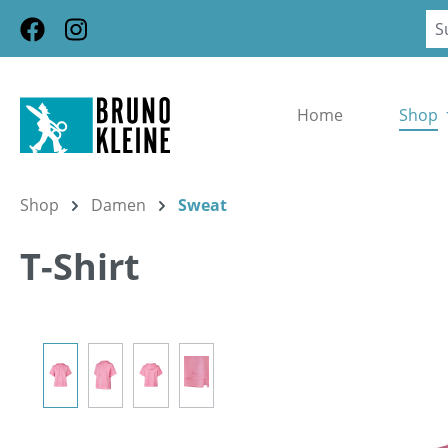
m Hauptinhalt springen
Zur Suche springen
Zur Hauptnavigation springen
Home
Shop
Shop
Damen
Sweat
T-Shirt
Bildergalerie überspringen