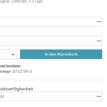
ügbar, Lieferzeit: 1-3 Tage
ählen
ählen
Anzahl: Gib den gewünschten Wert ein o
In den Warenkorb
ttel hinzufügen
ummer:
I0152789-3
duktverfügbarkeit