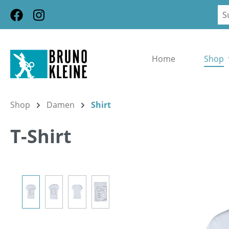
m Hauptinhalt springen
Zur Suche springen
Zur Hauptnavigation springen
Home
Shop
Shop
Damen
Shirt
T-Shirt
Bildergalerie überspringen