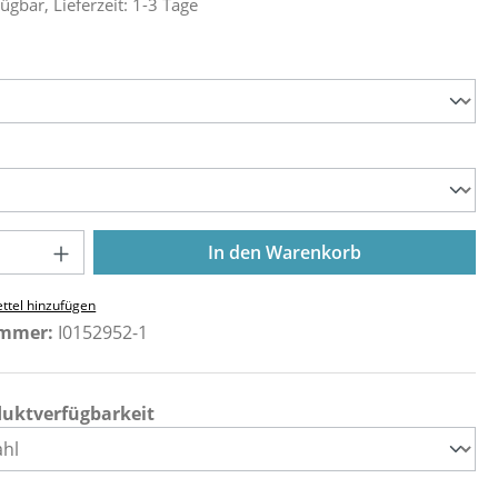
ügbar, Lieferzeit: 1-3 Tage
ählen
ählen
Anzahl: Gib den gewünschten Wert ein o
In den Warenkorb
ttel hinzufügen
ummer:
I0152952-1
duktverfügbarkeit