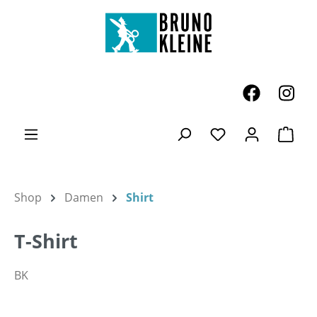
Zum Hauptinhalt springen
Ware
Du hast 0 Produk
Shop
Damen
Shirt
T-Shirt
BK