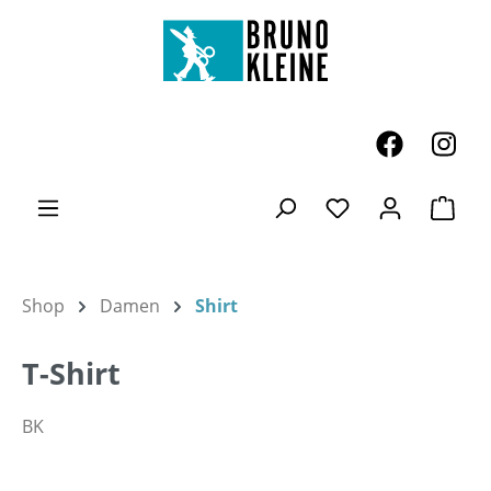
Zum Hauptinhalt springen
Ware
Du hast 0 Produk
Shop
Damen
Shirt
T-Shirt
BK