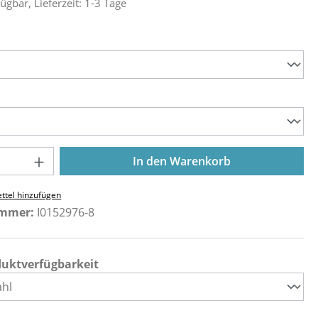
ügbar, Lieferzeit: 1-3 Tage
ählen
ählen
Anzahl: Gib den gewünschten Wert ein o
In den Warenkorb
ttel hinzufügen
ummer:
I0152976-8
duktverfügbarkeit