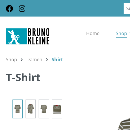
m Hauptinhalt springen
Zur Suche springen
Zur Hauptnavigation springen
Home
Shop
Shop
Damen
Shirt
T-Shirt
Bildergalerie überspringen