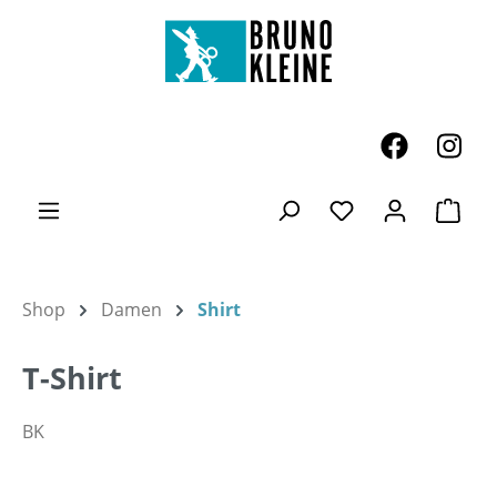
Zum Hauptinhalt springen
Ware
Du hast 0 Produk
Shop
Damen
Shirt
T-Shirt
BK