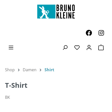
Zum Hauptinhalt springen
Ware
Du hast 0 Produk
Shop
Damen
Shirt
T-Shirt
BK