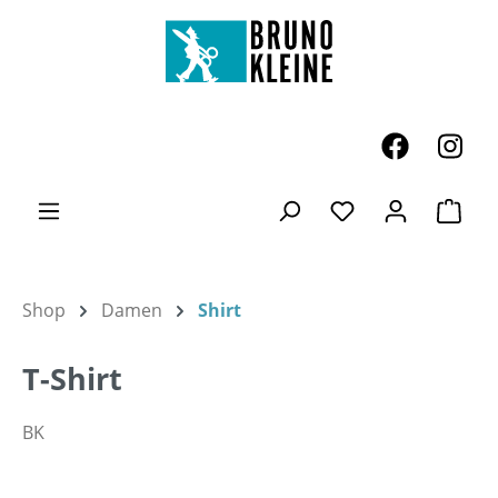
Zum Hauptinhalt springen
Ware
Du hast 0 Produk
Shop
Damen
Shirt
T-Shirt
BK