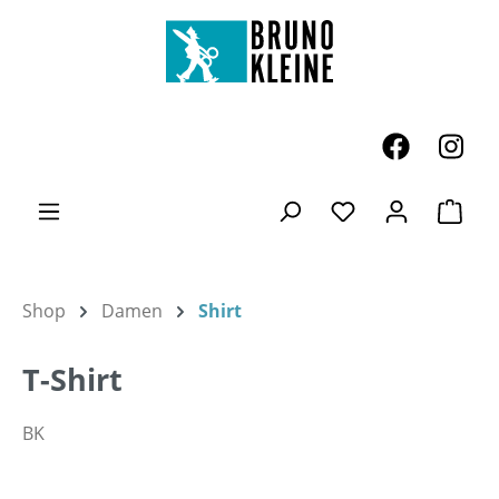
Zum Hauptinhalt springen
Ware
Du hast 0 Produk
Shop
Damen
Shirt
T-Shirt
BK