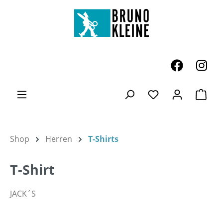
Zum Hauptinhalt springen
Ware
Du hast 0 Produk
Shop
Herren
T-Shirts
T-Shirt
JACK´S