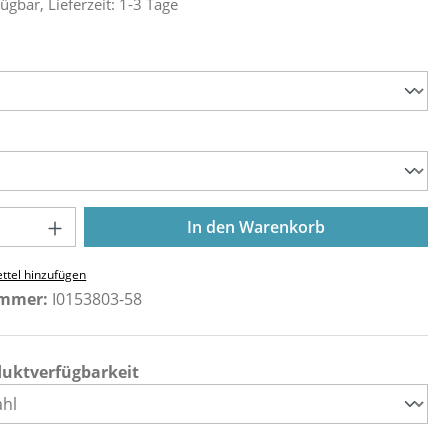
ügbar, Lieferzeit: 1-3 Tage
ählen
ählen
Anzahl: Gib den gewünschten Wert ein o
In den Warenkorb
ttel hinzufügen
ummer:
I0153803-58
duktverfügbarkeit