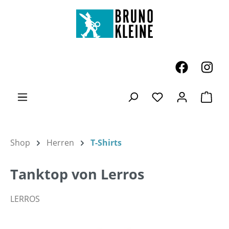
Zum Hauptinhalt springen
Ware
Du hast 0 Produk
Shop
Herren
T-Shirts
Tanktop von Lerros
LERROS