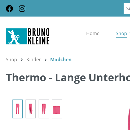
m Hauptinhalt springen
Zur Suche springen
Zur Hauptnavigation springen
Home
Shop
Shop
Kinder
Mädchen
Thermo - Lange Unterh
Bildergalerie überspringen