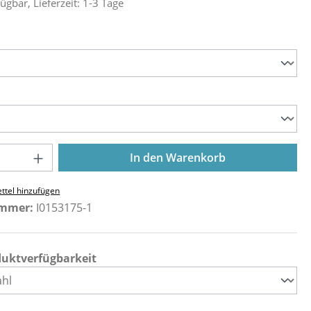
ügbar, Lieferzeit: 1-3 Tage
ählen
ählen
Anzahl: Gib den gewünschten Wert ein o
In den Warenkorb
ttel hinzufügen
ummer:
I0153175-1
duktverfügbarkeit