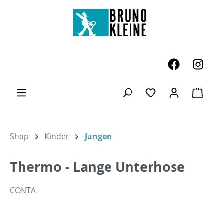
Zum Hauptinhalt springen
Ware
Du hast 0 Produk
Shop
Kinder
Jungen
Thermo - Lange Unterhose
CONTA