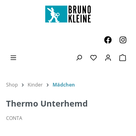
Zum Hauptinhalt springen
Ware
Du hast 0 Produk
Shop
Kinder
Mädchen
Thermo Unterhemd
CONTA