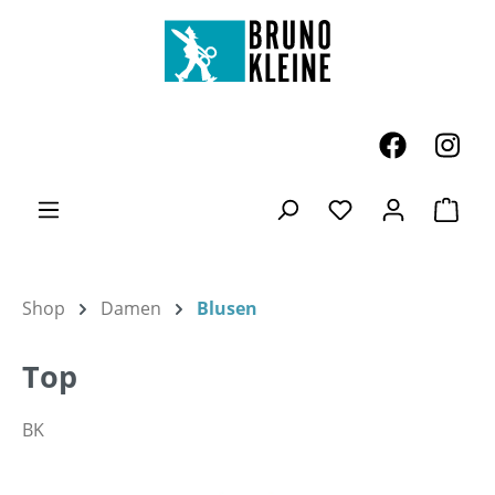
Zum Hauptinhalt springen
Ware
Du hast 0 Produk
Shop
Damen
Blusen
Top
BK