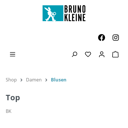
Zum Hauptinhalt springen
Ware
Du hast 0 Produk
Shop
Damen
Blusen
Top
BK