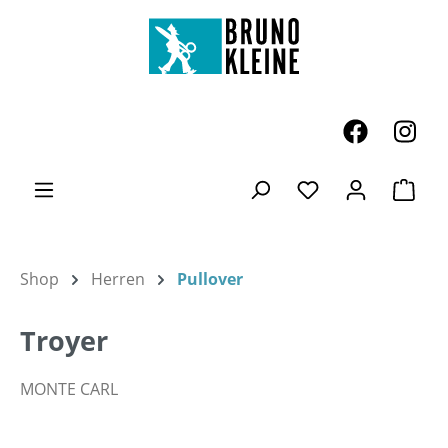
Zum Hauptinhalt springen
Ware
Du hast 0 Produk
Shop
Herren
Pullover
Troyer
MONTE CARL