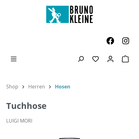
Zum Hauptinhalt springen
Ware
Du hast 0 Produk
Shop
Herren
Hosen
Tuchhose
LUIGI MORI