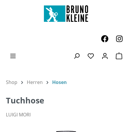
Zum Hauptinhalt springen
Ware
Du hast 0 Produk
Shop
Herren
Hosen
Tuchhose
LUIGI MORI