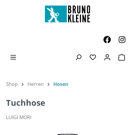
Zum Hauptinhalt springen
Ware
Du hast 0 Produk
Shop
Herren
Hosen
Tuchhose
LUIGI MORI