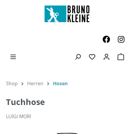
Zum Hauptinhalt springen
Ware
Du hast 0 Produk
Shop
Herren
Hosen
Tuchhose
LUIGI MORI