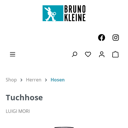
Zum Hauptinhalt springen
Ware
Du hast 0 Produk
Shop
Herren
Hosen
Tuchhose
LUIGI MORI