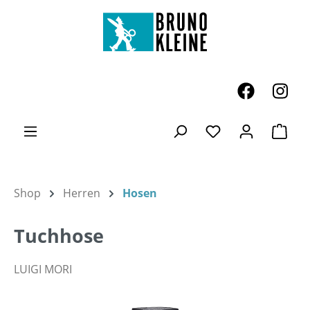
Zum Hauptinhalt springen
Ware
Du hast 0 Produk
Shop
Herren
Hosen
Tuchhose
LUIGI MORI