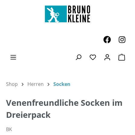
Zum Hauptinhalt springen
Ware
Du hast 0 Produk
Shop
Herren
Socken
Venenfreundliche Socken im
Dreierpack
BK