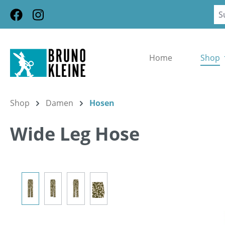
m Hauptinhalt springen
Zur Suche springen
Zur Hauptnavigation springen
Home
Shop
Shop
Damen
Hosen
Wide Leg Hose
Bildergalerie überspringen