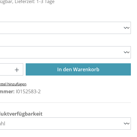
ügbar, Lieferzeit: 1-3 Tage
ählen
ählen
Anzahl: Gib den gewünschten Wert ein o
In den Warenkorb
ttel hinzufügen
ummer:
I0152583-2
duktverfügbarkeit