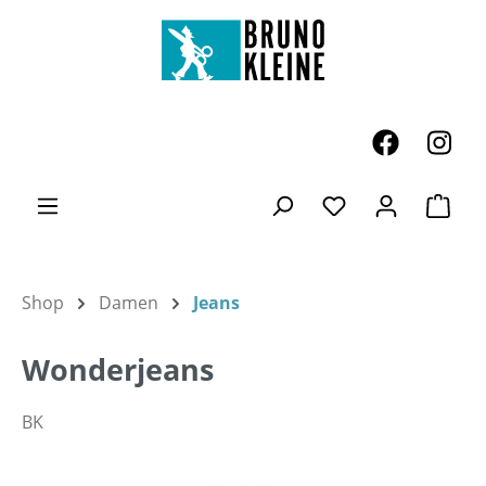
Zum Hauptinhalt springen
Ware
Du hast 0 Produk
Shop
Damen
Jeans
Wonderjeans
BK