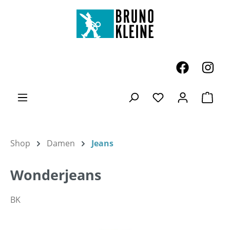
Zum Hauptinhalt springen
Ware
Du hast 0 Produk
Shop
Damen
Jeans
Wonderjeans
BK